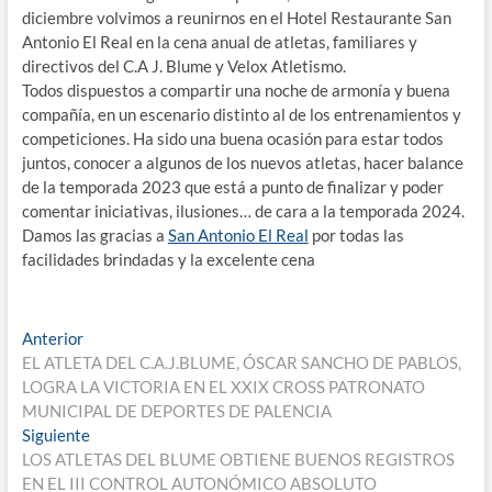
diciembre volvimos a reunirnos en el Hotel Restaurante San
Antonio El Real en la cena anual de atletas, familiares y
directivos del C.A J. Blume y Velox Atletismo.
Todos dispuestos a compartir una noche de armonía y buena
compañía, en un escenario distinto al de los entrenamientos y
competiciones. Ha sido una buena ocasión para estar todos
juntos, conocer a algunos de los nuevos atletas, hacer balance
de la temporada 2023 que está a punto de finalizar y poder
comentar iniciativas, ilusiones… de cara a la temporada 2024.
Damos las gracias a
San Antonio El Real
por todas las
facilidades brindadas y la excelente cena
Navegación
Entrada
Anterior
anterior:
EL ATLETA DEL C.A.J.BLUME, ÓSCAR SANCHO DE PABLOS,
de
LOGRA LA VICTORIA EN EL XXIX CROSS PATRONATO
entradas
MUNICIPAL DE DEPORTES DE PALENCIA
Entrada
Siguiente
siguiente:
LOS ATLETAS DEL BLUME OBTIENE BUENOS REGISTROS
EN EL III CONTROL AUTONÓMICO ABSOLUTO