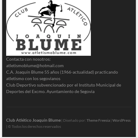
Contacta con nosotros:
atletismoblume@hotmail.com
C.A. Joaquín Blume 55 años (1966-actualidad) practicando
atletismo con los segovianos
Club Deportivo subvencionado por el Instituto Municipal de
Deportes del Excmo. Ayuntamiento de Segovia
Club Atlético Joaquín Blume
| Diseñado por:
Theme Freesia
|
WordPress
| © Todos los derechos reservados