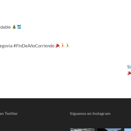
vidable
Segovia #FinDeAñoCorriendo
S
en Twitter
Síguenos en Instagram