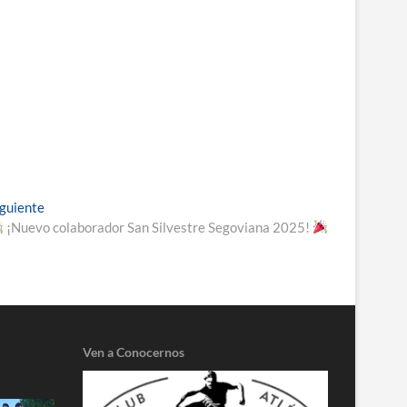
Entrada
iguiente
siguiente:
¡Nuevo colaborador San Silvestre Segoviana 2025!
Ven a Conocernos