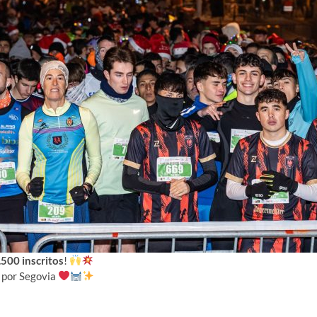
.500 inscritos
!
o por Segovia