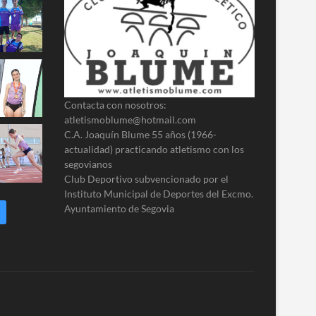
Contacta con nosotros:
atletismoblume@hotmail.com
C.A. Joaquín Blume 55 años (1966-
actualidad) practicando atletismo con los
segovianos
Club Deportivo subvencionado por el
Instituto Municipal de Deportes del Excmo.
Ayuntamiento de Segovia