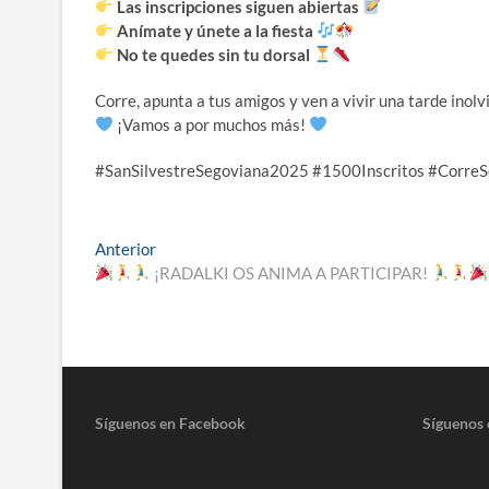
Las inscripciones siguen abiertas
Anímate y únete a la fiesta
No te quedes sin tu dorsal
Corre, apunta a tus amigos y ven a vivir una tarde inol
¡Vamos a por muchos más!
#SanSilvestreSegoviana2025 #1500Inscritos #Corre
Navegación
Entrada
Anterior
anterior:
¡RADALKI OS ANIMA A PARTICIPAR!
de
entradas
Síguenos en Facebook
Síguenos 