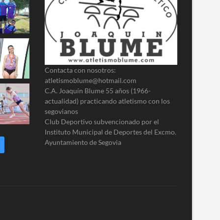
Contacta con nosotros:
atletismoblume@hotmail.com
C.A. Joaquín Blume 55 años (1966-
actualidad) practicando atletismo con los
segovianos
Club Deportivo subvencionado por el
Instituto Municipal de Deportes del Excmo.
Ayuntamiento de Segovia