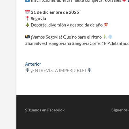
31 de diciembre de 2025
Segovia
Deporte, diversión y despedida de año
¡Vamos Segovia! Que no pare el ritmo
#SanSilvestreSegoviana #SegoviaCorre #ElAdelantad
Navegación
Entrada
Anterior
anterior:
¡ENTREVISTA IMPERDIBLE!
de
entradas
Síguenos en Facebook
Síguenos 