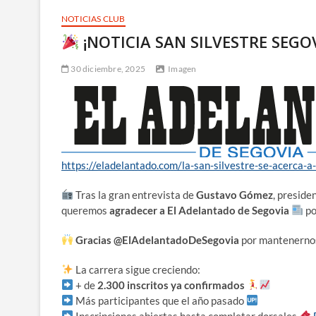
NOTICIAS CLUB
¡NOTICIA SAN SILVESTRE SEGO
30 diciembre, 2025
Imagen
https://eladelantado.com/la-san-silvestre-se-acerca-a
Tras la gran entrevista de
Gustavo Gómez
, preside
queremos
agradecer a El Adelantado de Segovia
po
Gracias @ElAdelantadoDeSegovia
por mantenernos 
La carrera sigue creciendo:
+ de
2.300 inscritos ya confirmados
Más participantes que el año pasado
Inscripciones abiertas hasta completar dorsales