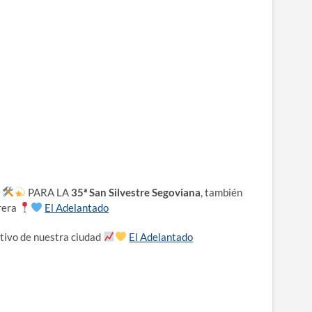
o
PARA LA
35ª San Silvestre Segoviana
, también
rrera
El Adelantado
rtivo de nuestra ciudad
El Adelantado