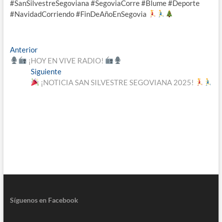
#SanSilvestreSegoviana #SegoviaCorre #Blume #Deporte
#NavidadCorriendo #FinDeAñoEnSegovia
Navegación
Entrada
Anterior
anterior:
¡HOY EN VIVE RADIO!
de
Entrada
Siguiente
entradas
siguiente:
¡NOTICIA SAN SILVESTRE SEGOVIANA 2025!
Síguenos en Facebook