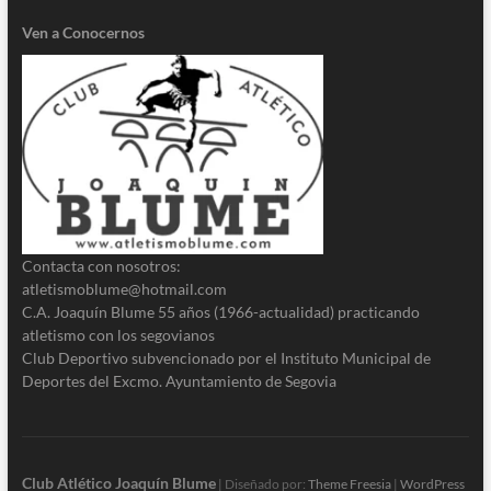
Ven a Conocernos
Contacta con nosotros:
atletismoblume@hotmail.com
C.A. Joaquín Blume 55 años (1966-actualidad) practicando
atletismo con los segovianos
Club Deportivo subvencionado por el Instituto Municipal de
Deportes del Excmo. Ayuntamiento de Segovia
Club Atlético Joaquín Blume
| Diseñado por:
Theme Freesia
|
WordPress