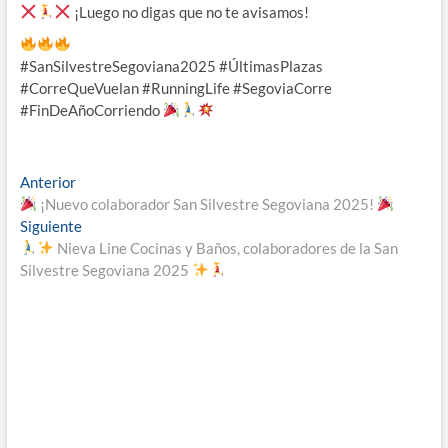
¡Luego no digas que no te avisamos!
#SanSilvestreSegoviana2025 #ÚltimasPlazas
#CorreQueVuelan #RunningLife #SegoviaCorre
#FinDeAñoCorriendo
Navegación
Entrada
Anterior
anterior:
¡Nuevo colaborador San Silvestre Segoviana 2025!
de
Entrada
Siguiente
entradas
siguiente:
Nieva Line Cocinas y Baños, colaboradores de la San
Silvestre Segoviana 2025