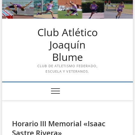
Saltar
al
contenido
Club Atlético
Joaquín
Blume
CLUB DE ATLETISMO FEDERADO,
ESCUELA Y VETERANOS.
Horario III Memorial «Isaac
Sastre Rivera»