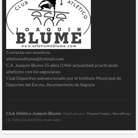
Contacta con nosotros:
atletismoblume@hotmail.com
C.A. Joaquín Blume 55 años (1966-actualidad) practicando
atletismo con los segovianos
Club Deportivo subvencionado por el Instituto Municipal de
Deportes del Excmo. Ayuntamiento de Segovia
Club Atlético Joaquín Blume
| Diseñado por:
Theme Freesia
|
WordPress
| © Todos los derechos reservados