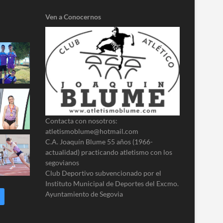
Ven a Conocernos
Contacta con nosotros:
atletismoblume@hotmail.com
C.A. Joaquín Blume 55 años (1966-
actualidad) practicando atletismo con los
segovianos
Club Deportivo subvencionado por el
Instituto Municipal de Deportes del Excmo.
Ayuntamiento de Segovia