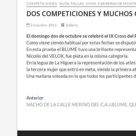
COMPETICIONES
RUTA, MILLAS, 10 KM, CARRERAS DE MONTA
DOS COMPETICIONES Y MUCHOS 
3 octubre, 2011
Galería
El domingo dos de octubre se celebró el IX Cross del P
Como viene siendo habitual por estas fechas se disputó 
En esta prueba el BLUME tuvo una brillante representa
Nicolás del VELOX, fue plata en la misma categoría.
En la legua de La Higuera la representación de los atle
la tercera mujer que entró en meta, siendo la primera a
Una mañana soleada en la que todos los participantes di
Navegación
Entrada
Anterior
anterior:
NACHO DE LA CALLE MERINO DEL C.A.J.BLUME, 
de
entradas