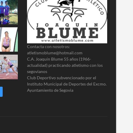
Contacta con nosotros:
atletismoblume@hotmail.com
C.A. Joaquín Blume 55 años (1966-
actualidad) practicando atletismo con los
segovianos
Club Deportivo subvencionado por el
Instituto Municipal de Deportes del Excmo.
Ayuntamiento de Segovia