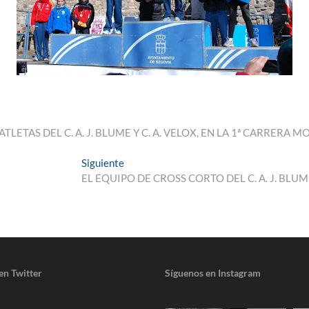
TLETAS DEL C. A. J. BLUME Y C. A. VELOX, EN LA 1ª CARRE
Entrada
Siguiente
siguiente:
EL EQUIPO DE CROSS CORTO DEL C. A. J. BL
en Twitter
Síguenos en Instagram