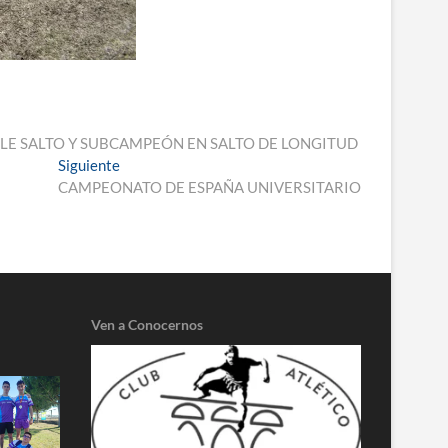
IPLE SALTO Y SUBCAMPEÓN EN SALTO DE LONGITUD
Entrada
Siguiente
siguiente:
CAMPEONATO DE ESPAÑA UNIVERSITARIO
Ven a Conocernos