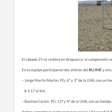
El sábado 25 se celebró en Atapuerca el campeonato uni
En su equipo participaron dos atletas del
BLUME
y estu
– Jorge Martín Martín: PG. 6º y 3º de la UVA, con un ti
A 3:17 el Km.
– Bastian Carter: PG. 12ª y 4º de la UVA, con un tiempo
Ambos corredores puntuaron para que la Universidad de