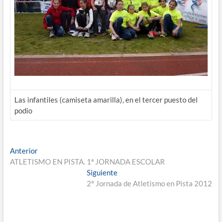
Las infantiles (camiseta amarilla), en el tercer puesto del
podio
Navegación
Entrada
Anterior
anterior:
ATLETISMO EN PISTA. 1ª JORNADA ESCOLAR
de
Entrada
Siguiente
entradas
siguiente:
2º Jornada de Atletismo en Pista 2012