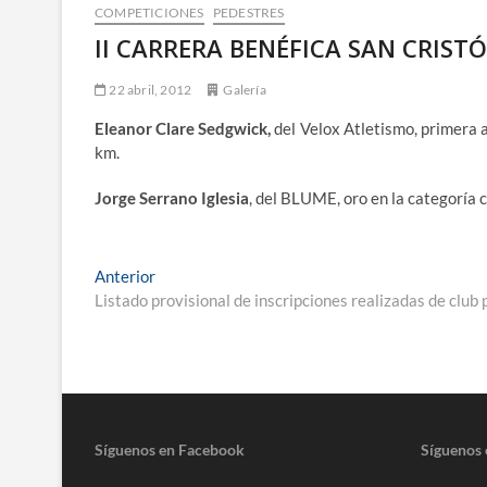
COMPETICIONES
PEDESTRES
II CARRERA BENÉFICA SAN CRIST
22 abril, 2012
Galería
Eleanor Clare Sedgwick,
del Velox Atletismo, primera 
km.
Jorge Serrano Iglesia
, del BLUME, oro en la categoría 
Navegación
Entrada
Anterior
anterior:
Listado provisional de inscripciones realizadas de club 
de
entradas
Síguenos en Facebook
Síguenos 