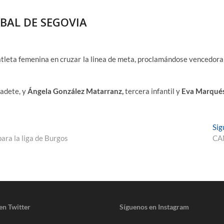
ÓBAL DE SEGOVIA
atleta femenina en cruzar la linea de meta, proclamándose vencedora
cadete, y
Ángela González Matarranz,
tercera infantil y
Eva Marqués
Sig
para la liga de Burgos
CA
en Twitter
Síguenos en Instagram