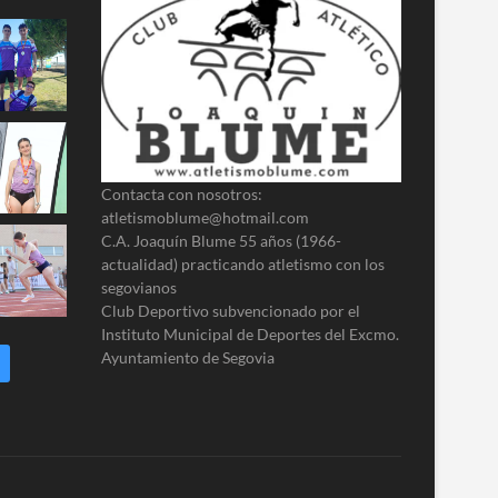
Contacta con nosotros:
atletismoblume@hotmail.com
C.A. Joaquín Blume 55 años (1966-
actualidad) practicando atletismo con los
segovianos
Club Deportivo subvencionado por el
Instituto Municipal de Deportes del Excmo.
Ayuntamiento de Segovia