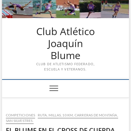
Saltar
al
contenido
Club Atlético
Joaquín
Blume
CLUB DE ATLETISMO FEDERADO,
ESCUELA Y VETERANOS.
COMPETICIONES
RUTA, MILLAS, 10 KM, CARRERAS DE MONTAÑA,
SAN SILVESTRES.
EL BLUME EN EL CROSS DE CUERDA