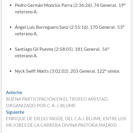
Pedro Germán Monclús Parra (2:36:26). 74 General. 19º
veterano A.
Ángel Luis Borreguero Sanz (2:55:16). 170 General. 53º
veterano A.
Santiago Gil Puente (2:58:05). 181 General. 56º
veterano A.
Nyck Swift Watts (3:02:02). 203 General. 122º sénior.
Navegación
Entrada
Anterior
anterior:
BUENA PARTICIPACIÓN EN EL TROFEO AMISTAD,
de
ORGANIZADO POR C. A. J. BLUME
entradas
Entrada
Siguiente
siguiente:
ENRIQUE DE DIEGO YAGÜE, DEL C.A.J. BLUME, ENTRE LOS
MEJORES DE LA CARRERA DIVINA PASTORA MADRID