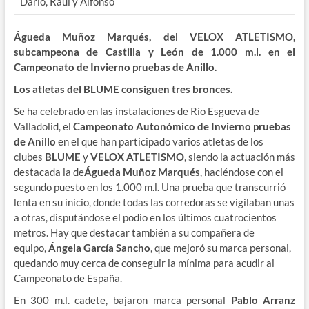
Darío, Raúl y Alfonso
Águeda Muñoz Marqués, del VELOX ATLETISMO,
subcampeona de Castilla y León de 1.000 m.l. en el
Campeonato de Invierno pruebas de Anillo.
Los atletas del BLUME consiguen tres bronces.
Se ha celebrado en las instalaciones de Río Esgueva de
Valladolid, el
Campeonato Autonómico de Invierno pruebas
de Anillo
en el que han participado varios atletas de los
clubes
BLUME
y
VELOX
ATLETISMO
, siendo la actuación más
destacada la de
Águeda Muñoz Marqués
, haciéndose con el
segundo puesto en los 1.000 m.l. Una prueba que transcurrió
lenta en su inicio, donde todas las corredoras se vigilaban unas
a otras, disputándose el podio en los últimos cuatrocientos
metros. Hay que destacar también a su compañera de
equipo,
Ángela García Sancho
, que mejoró su marca personal,
quedando muy cerca de conseguir la mínima para acudir al
Campeonato de España.
En 300 m.l. cadete, bajaron marca personal
Pablo Arranz