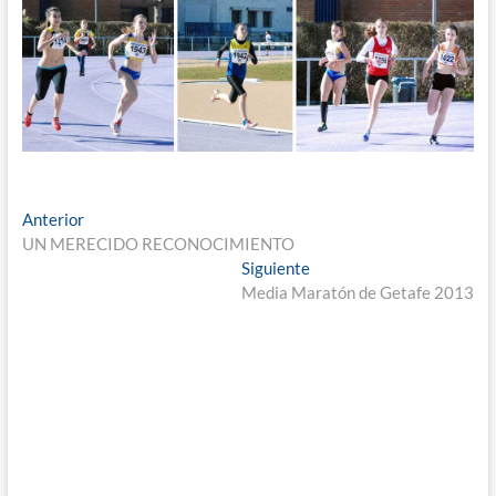
Navegación
Entrada
Anterior
anterior:
UN MERECIDO RECONOCIMIENTO
de
Entrada
Siguiente
entradas
siguiente:
Media Maratón de Getafe 2013