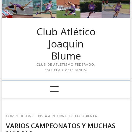
Saltar
al
contenido
Club Atlético
Joaquín
Blume
CLUB DE ATLETISMO FEDERADO,
ESCUELA Y VETERANOS.
COMPETICIONES
PISTA AIRE LIBRE
PISTA CUBIERTA
VARIOS CAMPEONATOS Y MUCHAS