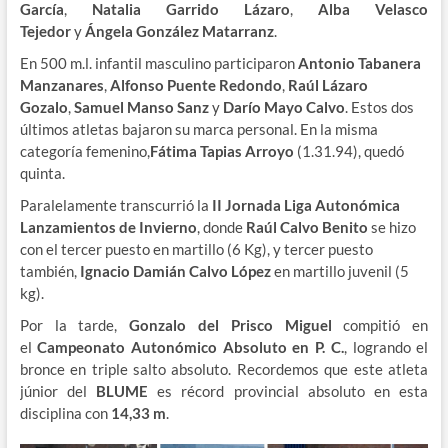
García
,
Natalia Garrido Lázaro
,
Alba Velasco
Tejedor
y
Ángela González Matarranz
.
En 500 m.l. infantil masculino participaron
Antonio Tabanera
Manzanares
,
Alfonso Puente Redondo
,
Raúl Lázaro
Gozalo
,
Samuel Manso Sanz
y
Darío Mayo Calvo
. Estos dos
últimos atletas bajaron su marca personal. En la misma
categoría femenino,
Fátima Tapias Arroyo
(1.31.94), quedó
quinta.
Paralelamente transcurrió la
II Jornada Liga Autonómica
Lanzamientos de Invierno
, donde
Raúl Calvo Benito
se hizo
con el tercer puesto en martillo (6 Kg), y tercer puesto
también,
Ignacio Damián Calvo López
en martillo juvenil (5
kg).
Por la tarde,
Gonzalo del Prisco Miguel
compitió en
el
Campeonato Autonómico Absoluto en P. C.
, logrando el
bronce en triple salto absoluto. Recordemos que este atleta
júnior del
BLUME
es récord provincial absoluto en esta
disciplina con
14,33 m
.