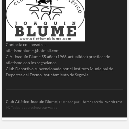
Contacta con nosotros:
atletismoblume@hotmail.com
C.A. Joaquín Blume 55 años (1966-actualidad) practicando
atletismo con los segovianos
Club Deportivo subvencionado por el Instituto Municipal de
Deportes del Excmo. Ayuntamiento de Segovia
Club Atlético Joaquín Blume
| Diseñado por:
Theme Freesia
|
WordPress
| © Todos los derechos reservados