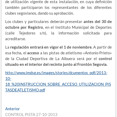
de utilización vigente de esta instalación, en cuya definición
también participaron los representantes de los diferentes
clubes segovianos, dando su aprobación.
Los clubes y particulares deberán presentar
antes del 30 de
octubre por Registro
, en el Instituto Municipal de Deportes
(calle Tejedores s/n), la información solicitada para
acreditarse.
La
regulación entrará en vigor el 1 de noviembre
. A partir de
esa fecha, el
acceso
a las pistas de atletismo «Antonio Prieto»
de la Ciudad Deportiva de La Albuera será por el
control
situado en el interior del recinto junto al Frontón Segovia.
http://www.imdsg.es/images/stories/dcumentos_pdf/2013-
10-
18_%20INSTRUCCION_SOBRE_ACCESO_UTILIZACION_PIS
TASDEATLETISMO.pdf
Navegación
Entrada
Anterior
anterior:
CONTROL PISTA 27-10-2013