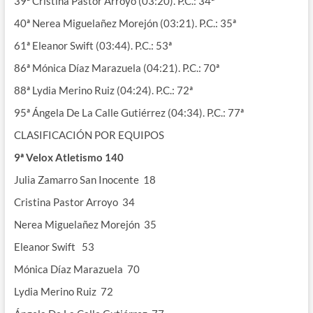
39ª Cristina Pastor Arroyo (03:20). P.C.: 34ª
40ª Nerea Miguelañez Morejón (03:21). P.C.: 35ª
61ª Eleanor Swift (03:44). P.C.: 53ª
86ª Mónica Díaz Marazuela (04:21). P.C.: 70ª
88ª Lydia Merino Ruiz (04:24). P.C.: 72ª
95ª Ángela De La Calle Gutiérrez (04:34). P.C.: 77ª
CLASIFICACIÓN POR EQUIPOS
9ª
Velox
Atletismo 140
Julia Zamarro San Inocente 18
Cristina Pastor Arroyo 34
Nerea Miguelañez Morejón 35
Eleanor Swift 53
Mónica Díaz Marazuela 70
Lydia Merino Ruiz 72