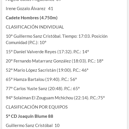
Irene Gozalo Álvarez 41
Cadete Hombres (4.750m)
CLASIFICACIÓN INDIVIDUAL
10º Guillermo Sanz Cristóbal. Tiempo: 17:03. Posición
Comunidad (P.C.): 10º
15º Daniel Valverde Reyes (17:32). P.C.: 14º
20º Fernando Matarranz González (18:03). P.C.: 18º
52º Mario López Sacristán (19:00). P.C.: 46º
65º Hamza Bartalou (19:40). P.C.: 56º
77º Carlos Yuste Sanz (20:48). P.C.: 65º
94º Solaiman El Zouguam Mchichou (22:14). P.C.:75º
CLASIFICACIÓN POR EQUIPOS
5º CD Joaquín Blume 88
Guillermo Sanz Cristóbal 10