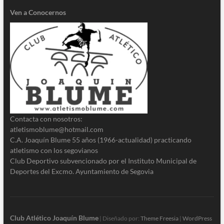
Ven a Conocernos
Contacta con nosotros:
atletismoblume@hotmail.com
C.A. Joaquín Blume 55 años (1966-actualidad) practicando
atletismo con los segovianos
Club Deportivo subvencionado por el Instituto Municipal de
Deportes del Excmo. Ayuntamiento de Segovia
Club Atlético Joaquín Blume
| Diseñado por:
Theme Freesia
|
WordPress