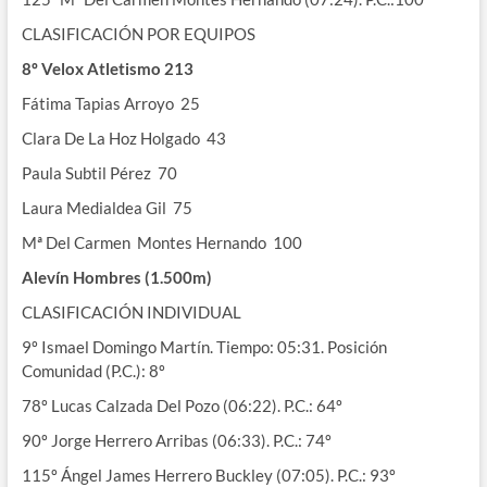
CLASIFICACIÓN POR EQUIPOS
8º Velox Atletismo 213
Fátima Tapias Arroyo 25
Clara De La Hoz Holgado 43
Paula Subtil Pérez 70
Laura Medialdea Gil 75
Mª Del Carmen Montes Hernando 100
Alevín
Hombres (1.500m)
CLASIFICACIÓN INDIVIDUAL
9º Ismael Domingo Martín. Tiempo: 05:31. Posición
Comunidad (P.C.): 8º
78º Lucas Calzada Del Pozo (06:22). P.C.: 64º
90º Jorge Herrero Arribas (06:33). P.C.: 74º
115º Ángel James Herrero Buckley (07:05). P.C.: 93º