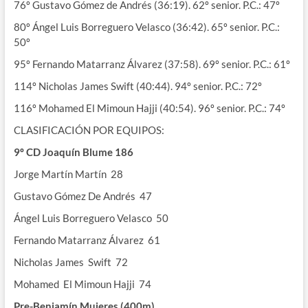
76º Gustavo Gómez de Andrés (36:19). 62º senior. P.C.: 47º
80º Ángel Luis Borreguero Velasco (36:42). 65º senior. P.C.:
50º
95º Fernando Matarranz Álvarez (37:58). 69º senior. P.C.: 61º
114º Nicholas James Swift (40:44). 94º senior. P.C.: 72º
116º Mohamed El Mimoun Hajji (40:54). 96º senior. P.C.: 74º
CLASIFICACIÓN POR EQUIPOS:
9º CD Joaquín Blume 186
Jorge Martín Martín 28
Gustavo Gómez De Andrés 47
Ángel Luis Borreguero Velasco 50
Fernando Matarranz Álvarez 61
Nicholas James Swift 72
Mohamed El Mimoun Hajji 74
Pre-Benjamín Mujeres (400m)