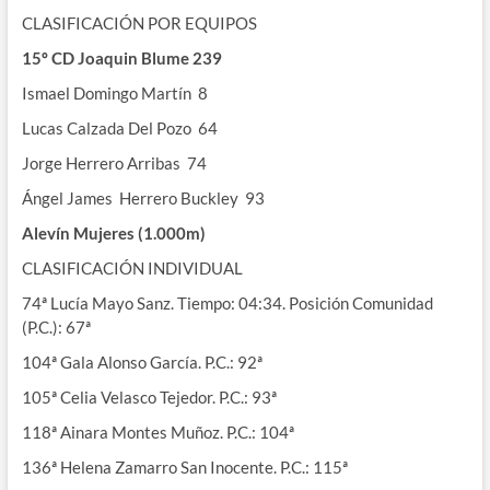
CLASIFICACIÓN POR EQUIPOS
15º CD
Joaquin
Blume
239
Ismael Domingo Martín 8
Lucas Calzada Del Pozo 64
Jorge Herrero Arribas 74
Ángel James Herrero Buckley 93
Alevín Mujeres
(1.000m)
CLASIFICACIÓN INDIVIDUAL
74ª Lucía Mayo Sanz. Tiempo: 04:34. Posición Comunidad
(P.C.): 67ª
104ª Gala Alonso García. P.C.: 92ª
105ª Celia Velasco Tejedor. P.C.: 93ª
118ª Ainara Montes Muñoz. P.C.: 104ª
136ª Helena Zamarro San Inocente. P.C.: 115ª