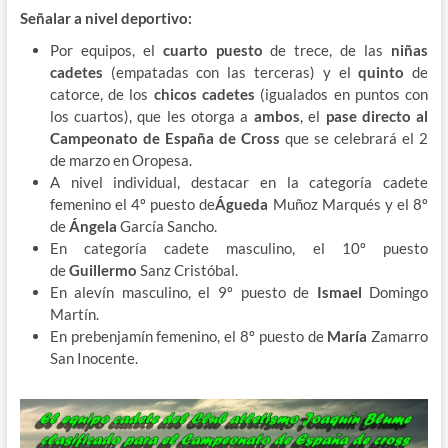
Señalar a nivel deportivo:
Por equipos, el
cuarto puesto
de trece, de las
niñas
cadetes
(empatadas con las terceras) y el
quinto
de
catorce, de los
chicos cadetes
(igualados en puntos con
los cuartos), que les otorga a
ambos
, el
pase directo al
Campeonato de España de Cross
que se celebrará el 2
de marzo en Oropesa.
A nivel individual, destacar en la categoría cadete
femenino el 4º puesto de
Águeda
Muñoz Marqués y el 8º
de
Ángela
García Sancho.
En categoría cadete masculino, el 10º puesto
de
Guillermo
Sanz Cristóbal.
En alevín masculino, el 9º puesto de
Ismael
Domingo
Martín.
En prebenjamín femenino, el 8º puesto de
María
Zamarro
San Inocente.