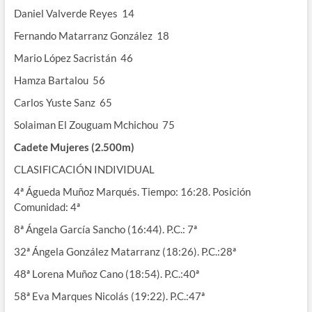
Daniel Valverde Reyes 14
Fernando Matarranz González 18
Mario López Sacristán 46
Hamza Bartalou 56
Carlos Yuste Sanz 65
Solaiman El Zouguam Mchichou 75
Cadete Mujeres (2.500m)
CLASIFICACIÓN INDIVIDUAL
4ª Águeda Muñoz Marqués. Tiempo: 16:28. Posición
Comunidad: 4ª
8ª Ángela García Sancho (16:44). P.C.: 7ª
32ª Ángela González Matarranz (18:26). P.C.:28ª
48ª Lorena Muñoz Cano (18:54). P.C.:40ª
58ª Eva Marques Nicolás (19:22). P.C.:47ª