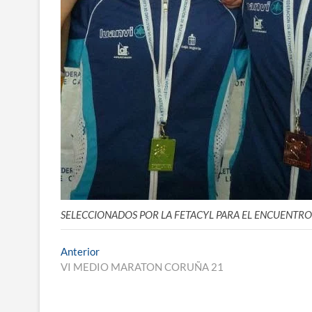
SELECCIONADOS POR LA FETACYL PARA EL ENCUENTR
Navegación
Entrada
Anterior
anterior:
VI MEDIO MARATON CORUÑA 21
de
entradas