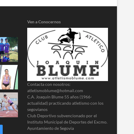
Ven a Conocernos
Contacta con nosotros:
atletismoblume@hotmail.com
C.A. Joaquín Blume 55 años (1966-
actualidad) practicando atletismo con los
segovianos
Club Deportivo subvencionado por el
Instituto Municipal de Deportes del Excmo.
Ayuntamiento de Segovia