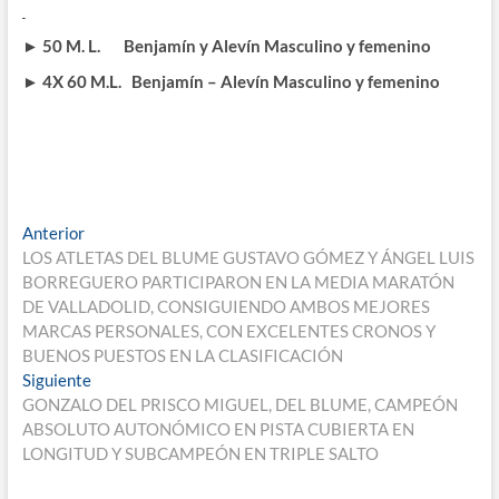
► 50 M. L. Benjamín y Alevín Masculino y femenino
► 4X 60 M.L. Benjamín – Alevín Masculino y femenino
Navegación
Entrada
Anterior
anterior:
LOS ATLETAS DEL BLUME GUSTAVO GÓMEZ Y ÁNGEL LUIS
de
BORREGUERO PARTICIPARON EN LA MEDIA MARATÓN
entradas
DE VALLADOLID, CONSIGUIENDO AMBOS MEJORES
MARCAS PERSONALES, CON EXCELENTES CRONOS Y
BUENOS PUESTOS EN LA CLASIFICACIÓN
Entrada
Siguiente
siguiente:
GONZALO DEL PRISCO MIGUEL, DEL BLUME, CAMPEÓN
ABSOLUTO AUTONÓMICO EN PISTA CUBIERTA EN
LONGITUD Y SUBCAMPEÓN EN TRIPLE SALTO