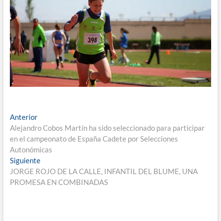
Navegación
Entrada
Anterior
anterior:
Alejandro Cobos Martín ha sido seleccionado para participar
de
en el campeonato de España Cadete por Selecciones
entradas
Autonómicas
Entrada
Siguiente
siguiente:
JORGE ROJO DE LA CALLE, INFANTIL DEL BLUME, UNA
PROMESA EN COMBINADAS