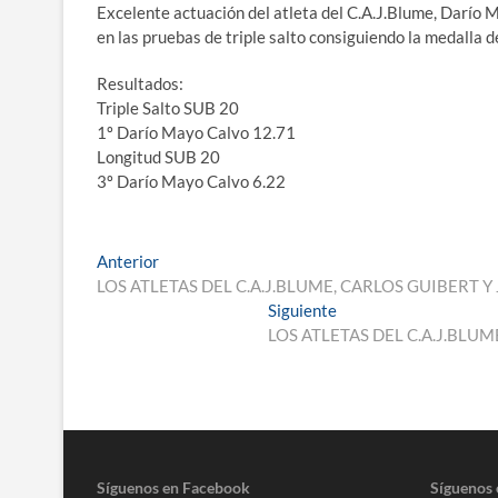
Excelente actuación del atleta del C.A.J.Blume, Darío 
en las pruebas de triple salto consiguiendo la medalla d
Resultados:
Triple Salto SUB 20
1º Darío Mayo Calvo 12.71
Longitud SUB 20
3º Darío Mayo Calvo 6.22
Navegación
Entrada
Anterior
anterior:
LOS ATLETAS DEL C.A.J.BLUME, CARLOS GUIBERT 
de
Entrada
Siguiente
entradas
siguiente:
LOS ATLETAS DEL C.A.J.BL
Síguenos en Facebook
Síguenos 