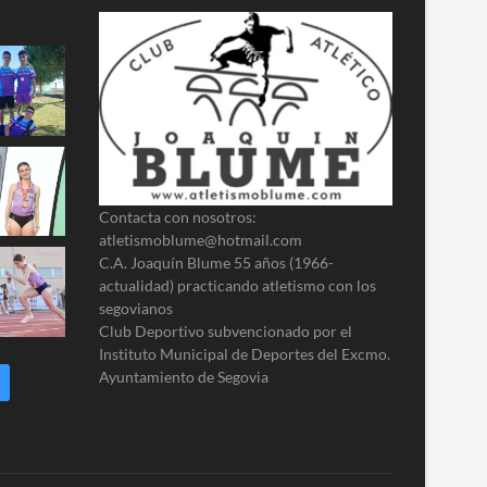
Contacta con nosotros:
atletismoblume@hotmail.com
C.A. Joaquín Blume 55 años (1966-
actualidad) practicando atletismo con los
segovianos
Club Deportivo subvencionado por el
Instituto Municipal de Deportes del Excmo.
Ayuntamiento de Segovia