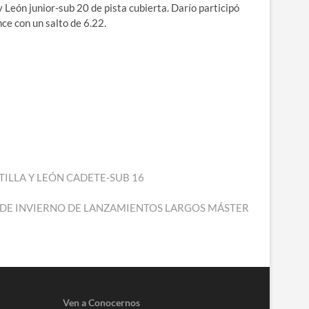
León junior-sub 20 de pista cubierta. Darío participó
nce con un salto de 6.22.
TILLA Y LEÓN CADETE-SUB 16
A DE INVIERNO DE LANZAMIENTOS LARGOS MÁSTER
Ven a Conocernos