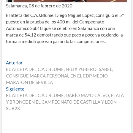
Salamanca, 08 de febrero de 2020
El atleta del C.A.J.Blume, Diego Miguel López, consiguió el 5º
puesto en la prueba de los 400 m.l del Campeonato
Autonómico Sub18 que se celebró en Salamanca con una
marca de 54.12 demostrando que poco a poco va cogiendo la
forma a medida que van pasando las competiciones.
Navegación
Entrada
Anterior
anterior:
EL ATLETA DEL C.A.J.BLUME, FÉLIX YUBERO ISABEL,
de
CONSIGUE MARCA PERSONAL EN EL EDP MEDIO
entradas
MARATÓN DE SEVILLA
Entrada
Siguiente
siguiente:
EL ATLETA DEL C.A.J.BLUME, DARÍO MAYO CALVO, PLATA
Y BRONCE EN EL CAMPEONATO DE CASTILLA Y LEÓN
SUB23