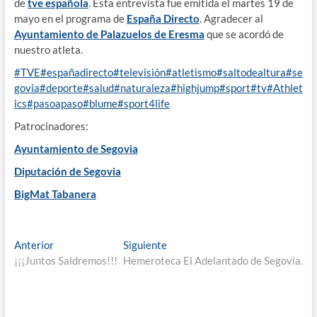
de
tve española
. Esta entrevista fue emitida el martes 19 de
mayo en el programa de
España Directo
. Agradecer al
Ayuntamiento de Palazuelos de Eresma
que se acordó de
nuestro atleta.
#TVE
#españadirecto
#televisión
#atletismo
#saltodealtura
#se
govia
#deporte
#salud
#naturaleza
#highjump
#sport
#tv
#Athlet
ics
#pasoapaso
#blume
#sport4life
Patrocinadores:
Ayuntamiento de Segovia
Diputación de Segovia
BigMat Tabanera
Navegación
Entrada
Entrada
Anterior
Siguiente
anterior:
siguiente:
¡¡¡Juntos Saldremos!!!
Hemeroteca El Adelantado de Segovia.
de
entradas