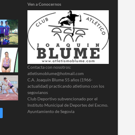
Ven a Conocernos
Contacta con nosotros:
atletismoblume@hotmail.com
C.A. Joaquín Blume 55 años (1966-
actualidad) practicando atletismo con los
segovianos
Club Deportivo subvencionado por el
Instituto Municipal de Deportes del Excmo.
Ayuntamiento de Segovia