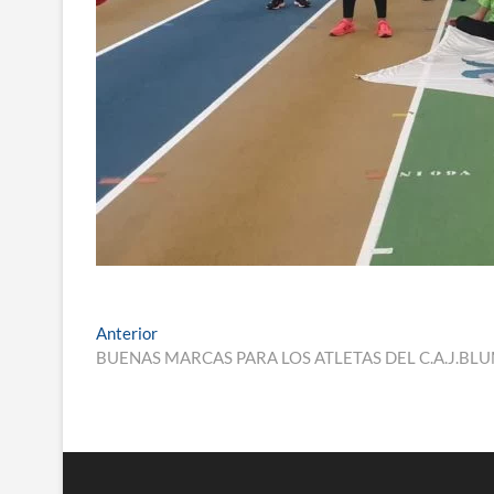
Navegación
Entrada
Anterior
anterior:
BUENAS MARCAS PARA LOS ATLETAS DEL C.A.J.B
de
entradas