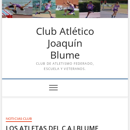
Saltar
al
contenido
Club Atlético
Joaquín
Blume
CLUB DE ATLETISMO FEDERADO,
ESCUELA Y VETERANOS.
NOTICIAS CLUB
LOS ATLETAS DEL C.A.J.BLUME