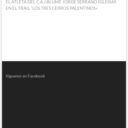
siguiente:
EL ATLETA DEL C.A.J.BLUME JORGE SERRANO IGLESIAS
EN EL TRAIL “LOS TRES CERROS PALENTINOS»
Síguenos en Facebook