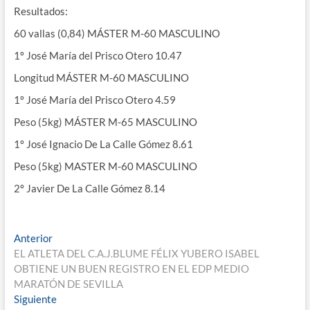
Resultados:
60 vallas (0,84) MÁSTER M-60 MASCULINO
1º José María del Prisco Otero 10.47
Longitud MÁSTER M-60 MASCULINO
1º José María del Prisco Otero 4.59
Peso (5kg) MÁSTER M-65 MASCULINO
1º José Ignacio De La Calle Gómez 8.61
Peso (5kg) MASTER M-60 MASCULINO
2º Javier De La Calle Gómez 8.14
Navegación
Entrada
Anterior
anterior:
EL ATLETA DEL C.A.J.BLUME FÉLIX YUBERO ISABEL
de
OBTIENE UN BUEN REGISTRO EN EL EDP MEDIO
entradas
MARATÓN DE SEVILLA
Entrada
Siguiente