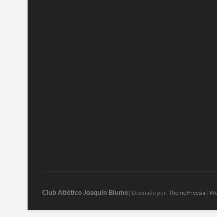
Club Atlético Joaquín Blume
| Diseñado por:
Theme Freesia
|
Wo