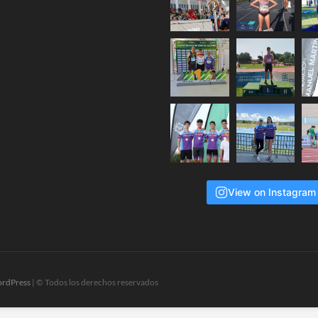
View on Instagram
rdPress
| © Todos los derechos reservados