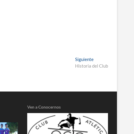
Entrada
Siguiente
siguiente:
Historia del Club
Ven a Conocernos