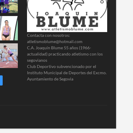
Contacta con nosotros:
atletismoblume@hotmail.com
C.A. Joaquín Blume 55 años (1966-
actualidad) practicando atletismo con los
segovianos
Club Deportivo subvencionado por el
Instituto Municipal de Deportes del Excmo.
Ayuntamiento de Segovia