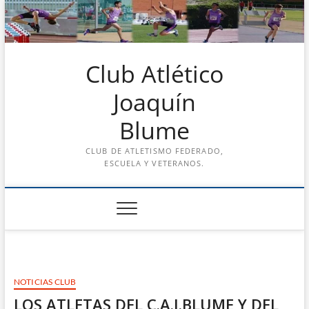
Saltar
al
contenido
Club Atlético
Joaquín
Blume
CLUB DE ATLETISMO FEDERADO,
ESCUELA Y VETERANOS.
NOTICIAS CLUB
LOS ATLETAS DEL C.A.J.BLUME Y DEL