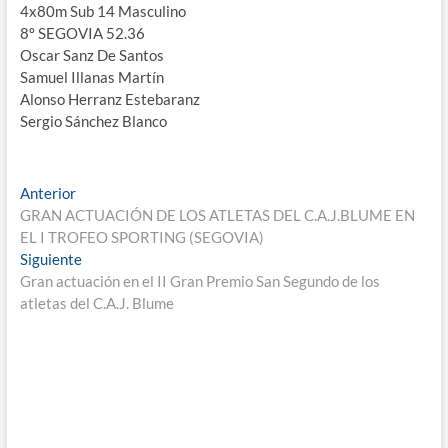
4x80m Sub 14 Masculino
8º SEGOVIA 52.36
Oscar Sanz De Santos
Samuel Illanas Martín
Alonso Herranz Estebaranz
Sergio Sánchez Blanco
Navegación
Entrada
Anterior
anterior:
GRAN ACTUACIÓN DE LOS ATLETAS DEL C.A.J.BLUME EN
de
EL I TROFEO SPORTING (SEGOVIA)
entradas
Entrada
Siguiente
siguiente:
Gran actuación en el II Gran Premio San Segundo de los
atletas del C.A.J. Blume