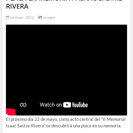
RIVERA
16 mayo, 2022
Imagen
El próximo día 22 de mayo, como acto central del “II Memorial
Isaac Sastre Rivera” se descubrirá una placa en su memoria.