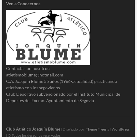
Ven a Conocernos
Contacta con nosotros:
atletismoblume@hotmail.com
C.A. Joaquín Blume 55 años (1966-actualidad) practicando
atletismo con los segovianos
Club Deportivo subvencionado por el Instituto Municipal de
Deportes del Excmo. Ayuntamiento de Segovia
Club Atlético Joaquín Blume
| Diseñado por:
Theme Freesia
|
WordPress
| © Todos los derechos reservados