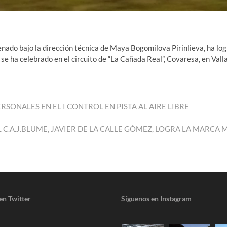
4
enado bajo la dirección técnica de Maya Bogomilova Pirinlieva, ha log
 ha celebrado en el circuito de “La Cañada Real”, Covaresa, en Valla
RSONALES EN EL I CONTROL EN PISTA AL AIRE LIBRE
da
nte:
L C.A.J.BLUME, JAVIER DE LA CALLE GÓMEZ, LOGRA LA MARC
en Twitter
Síguenos en Instagram