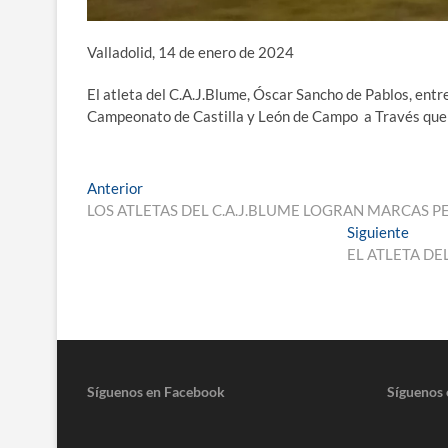
Valladolid, 14 de enero de 202
El atleta del C.A.J.Blume, Óscar Sancho de Pablos, entr
Campeonato de Castilla y León de Campo a Través que se
Navegación
Entrada
Anterior
anterior:
LOS ATLETAS DEL C.A.J.BLUME LOGRAN MARCAS PE
de
Entra
Siguiente
entradas
siguie
EL ATLETA DE
Síguenos en Facebook
Síguenos 