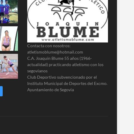
Contacta con nosotros:
atletismoblume@hotmail.com
C.A. Joaquín Blume 55 años (1966-
actualidad) practicando atletismo con los
segovianos
Club Deportivo subvencionado por el
Instituto Municipal de Deportes del Excmo.
Ayuntamiento de Segovia