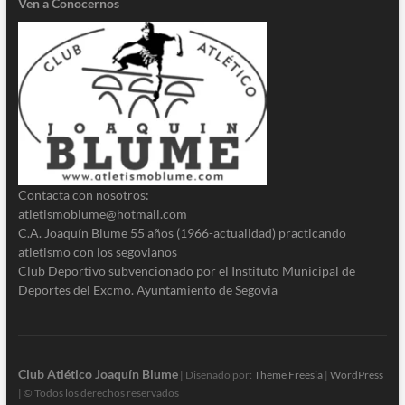
Ven a Conocernos
Contacta con nosotros:
atletismoblume@hotmail.com
C.A. Joaquín Blume 55 años (1966-actualidad) practicando
atletismo con los segovianos
Club Deportivo subvencionado por el Instituto Municipal de
Deportes del Excmo. Ayuntamiento de Segovia
Club Atlético Joaquín Blume
| Diseñado por:
Theme Freesia
|
WordPress
| © Todos los derechos reservados