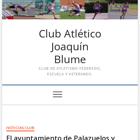
Saltar
al
contenido
Club Atlético
Joaquín
Blume
CLUB DE ATLETISMO FEDERADO,
ESCUELA Y VETERANOS.
NOTICIAS CLUB
El ayuntamiento de Palazuelos y