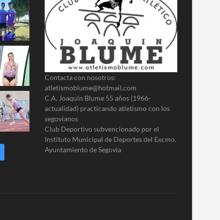
Contacta con nosotros:
atletismoblume@hotmail.com
C.A. Joaquín Blume 55 años (1966-
actualidad) practicando atletismo con los
segovianos
Club Deportivo subvencionado por el
Instituto Municipal de Deportes del Excmo.
Ayuntamiento de Segovia