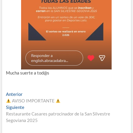
Mucha suerte a tod@s
Navegación
Entrada
Anterior
anterior:
AVISO IMPORTANTE
de
Entrada
Siguiente
entradas
siguiente:
Restaurante Casares patrocinador de la San Silvestre
Segoviana 2025