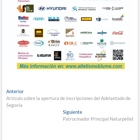
Navegación
Entrada
Anterior
anterior:
Artículo sobre la apertura de inscripciones del Adelantado de
de
Segovia
entradas
Entrada
Siguiente
siguiente:
Patrocinador Principal Naturpellet