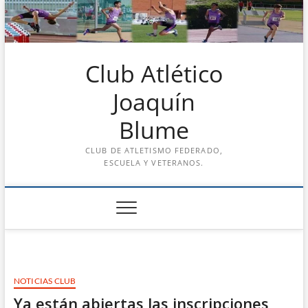
Saltar
al
contenido
Club Atlético
Joaquín
Blume
CLUB DE ATLETISMO FEDERADO,
ESCUELA Y VETERANOS.
NOTICIAS CLUB
Ya están abiertas las inscripciones