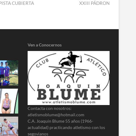
siguiente:
PISTA CUBIERTA
XXIII PÁDRON
Ven a Conocernos
Contacta con nosotros:
atletismoblume@hotmail.com
C.A. Joaquín Blume 55 años (1966-
actualidad) practicando atletismo con los
segovianos