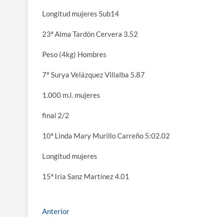
Longitud mujeres Sub14
23ª Alma Tardón Cervera 3.52
Peso (4kg) Hombres
7º Surya Velázquez Villalba 5.87
1.000 m.l. mujeres
final 2/2
10ª Linda Mary Murillo Carreño 5:02.02
Longitud mujeres
15ª Iria Sanz Martínez 4.01
Navegación
Entrada
Anterior