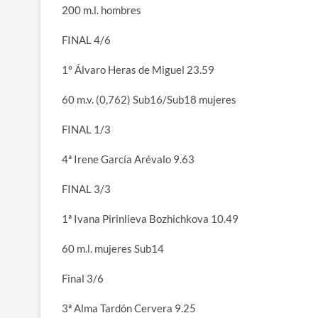
200 m.l. hombres
FINAL 4/6
1º Álvaro Heras de Miguel 23.59
60 m.v. (0,762) Sub16/Sub18 mujeres
FINAL 1/3
4ª Irene García Arévalo 9.63
FINAL 3/3
1ª Ivana Pirinlieva Bozhichkova 10.49
60 m.l. mujeres Sub14
Final 3/6
3ª Alma Tardón Cervera 9.25