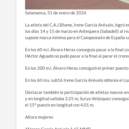
Salamanca, 31 de enero de 2026
La atleta del C.A.J.Blume, Irene García Arévalo, logró 
los días 14 y 15 de marzo en Antequera (Sabadell) al r
supone marca mínima para el Campeonato de España sub-1
En los 60 m.l. Álvaro Heras conseguía pasar a la final 
Héctor Aguado no pudo pasar a la final al parar el crono
En los 200 m.l. Álvaro Heras consiguió el primer puesto
En los 60 m.v. sub16 Irene García Arévalo obtenía el cu
Destacar también la participación de atletas nuevos en
y en longitud saltaba 3.25 m, Surya Velázquez conseguía 
el 15º puesto en longitud con 4.01 m.
Altura mujeres
1ª Irene García Arévalo 1.65 MMP