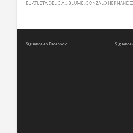
anterior:
EL ATLETA DEL C.A.J.BLUME, GONZALO HERNÁND
de
entradas
Síguenos en Facebook
Síguenos 