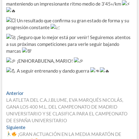
manteniendo un impresionante ritmo medio de 3’45»/km
Un resultado que confirma su gran estado de forma y su
progresión constante
¡Seguro que lo mejor está por venir! Seguiremos atentos
a sus próximas competiciones para verle seguir bajando
marcas
¡ENHORABUENA, MARIO!
A seguir entrenando y dando guerra
Navegación
Entrada
Anterior
anterior:
LA ATLETA DEL C.A.J.BLUME, EVA MARQUÉS NICOLÁS,
de
GANA LOS 400 M.L. DEL CAMPEONATO DE MADRID
entradas
UNIVERSITARIO Y SE CLASIFICA PARA EL CAMPEONATO
DE ESPAÑA UNIVERSITARIO
Entrada
Siguiente
siguiente:
¡GRAN ACTUACIÓN EN LA MEDIA MARATÓN DE