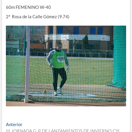
60m FEMENINO W-40
2ª Rosa de la Calle Gómez (9.74)
Navegación
Entrada
Anterior
anterior:
III JORNADA G. P. DE LANZAMIENTOS DE INVIERNO CYL