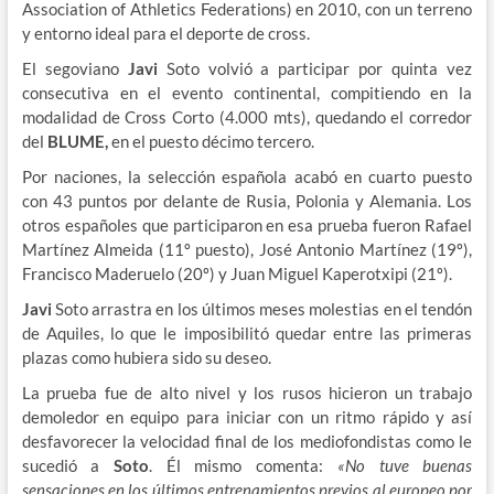
Association of Athletics Federations) en 2010, con un terreno
y entorno ideal para el deporte de cross.
El segoviano
Javi
Soto volvió a participar por quinta vez
consecutiva en el evento continental, compitiendo en la
modalidad de Cross Corto (4.000 mts), quedando el corredor
del
BLUME,
en el puesto décimo tercero.
Por naciones, la selección española acabó en cuarto puesto
con 43 puntos por delante de Rusia, Polonia y Alemania. Los
otros españoles que participaron en esa prueba fueron Rafael
Martínez Almeida (11º puesto), José Antonio Martínez (19º),
Francisco Maderuelo (20º) y Juan Miguel Kaperotxipi (21º).
Javi
Soto arrastra en los últimos meses molestias en el tendón
de Aquiles, lo que le imposibilitó quedar entre las primeras
plazas como hubiera sido su deseo.
La prueba fue de alto nivel y los rusos hicieron un trabajo
demoledor en equipo para iniciar con un ritmo rápido y así
desfavorecer la velocidad final de los mediofondistas como le
sucedió a
Soto
. Él mismo comenta:
«No tuve buenas
sensaciones en los últimos entrenamientos previos al europeo por