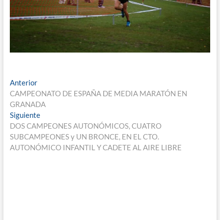
Navegación
Entrada
Anterior
anterior:
CAMPEONATO DE ESPAÑA DE MEDIA MARATÓN EN
de
GRANADA
entradas
Entrada
Siguiente
siguiente:
DOS CAMPEONES AUTONÓMICOS, CUATRO
SUBCAMPEONES y UN BRONCE, EN EL CTO.
AUTONÓMICO INFANTIL Y CADETE AL AIRE LIBRE