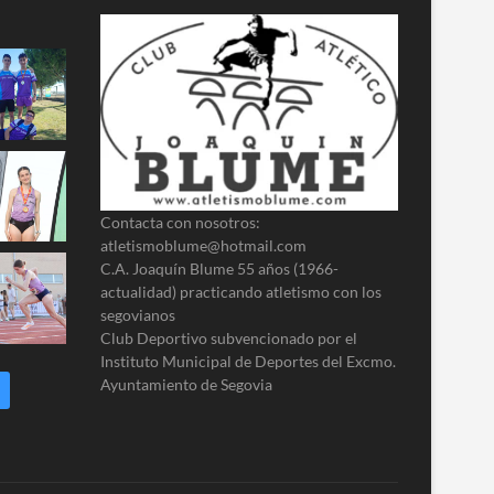
Contacta con nosotros:
atletismoblume@hotmail.com
C.A. Joaquín Blume 55 años (1966-
actualidad) practicando atletismo con los
segovianos
Club Deportivo subvencionado por el
Instituto Municipal de Deportes del Excmo.
Ayuntamiento de Segovia