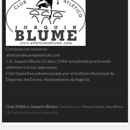
Contacta con nosotros:
atletismoblume@hotmail.com
C.A. Joaquín Blume 55 años (1966-actualidad) practicando
atletismo con los segovianos
Club Deportivo subvencionado por el Instituto Municipal de
Deportes del Excmo. Ayuntamiento de Segovia
Club Atlético Joaquín Blume
| Diseñado por:
Theme Freesia
|
WordPress
| © Todos los derechos reservados