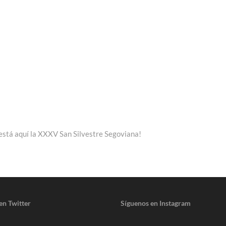
está aquí la XXXV San Silvestre Segoviana!
en Twitter
Síguenos en Instagram