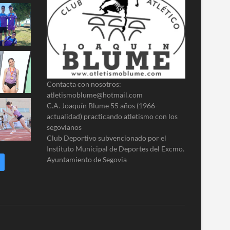
Contacta con nosotros:
atletismoblume@hotmail.com
C.A. Joaquín Blume 55 años (1966-
actualidad) practicando atletismo con los
segovianos
Club Deportivo subvencionado por el
Instituto Municipal de Deportes del Excmo.
Ayuntamiento de Segovia