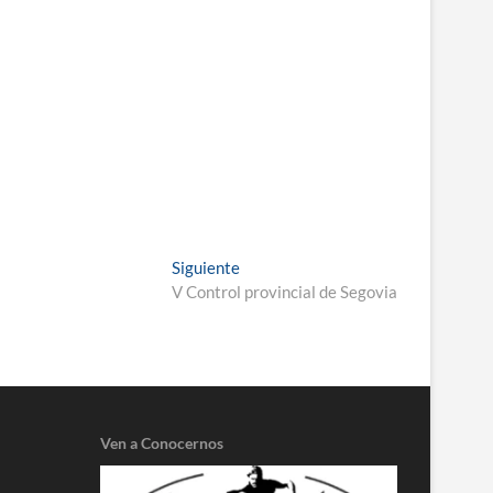
Entrada
Siguiente
siguiente:
V Control provincial de Segovia
Ven a Conocernos