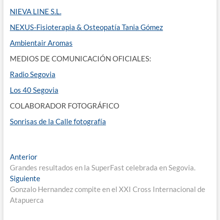
NIEVA LINE S.L.
NEXUS-Fisioterapia & Osteopatía Tania Gómez
Ambientair Aromas
MEDIOS DE COMUNICACIÓN OFICIALES:
Radio Segovia
Los 40 Segovia
COLABORADOR FOTOGRÁFICO
Sonrisas de la Calle fotografía
Navegación
Entrada
Anterior
anterior:
Grandes resultados en la SuperFast celebrada en Segovia.
de
Entrada
Siguiente
entradas
siguiente:
Gonzalo Hernandez compite en el XXI Cross Internacional de
Atapuerca