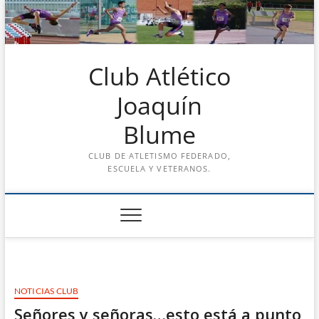
Saltar
al
contenido
Club Atlético
Joaquín
Blume
CLUB DE ATLETISMO FEDERADO,
ESCUELA Y VETERANOS.
NOTICIAS CLUB
Señores y señoras…esto está a punto