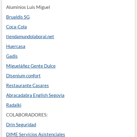
Aluminios Luis Miguel
Brualdis SG
Coca-Cola
tiendamundolaboral.net
Huercasa
Gadis
Migueláñez Gente Dulce
Disenium confort
Restaurante Casares
Abracadabra English Segovia
Radalki
COLABORADORES:
Drin Seguridad
DIME Servicios Asistenciales