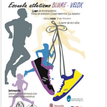
C.A.J.BLUME,
MIHAI
DE
NICOLÁS
VAQUERO,
SUBCAMPEÓN
AUTONÓMICO
ABSOLUTO
EN
LA
PRUEBA
DE
ALTURA