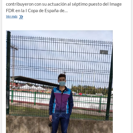
contribuyeron con su actuación al séptimo puesto del Image
FDR en la I Copa de España de…
LOS
Ver más
ATLETAS
MÁSTER
DEL
C.A.J.BLUME
SÉPTIMOS
EN
LA
I
COPA
DE
ESPAÑA
DE
CLUBES
MÁSTER
POR
EQUIPOS
CON
EL
IMAGE
FR