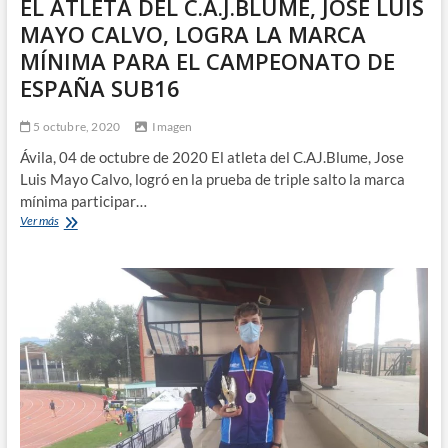
EL ATLETA DEL C.A.J.BLUME, JOSE LUIS
MAYO CALVO, LOGRA LA MARCA
MÍNIMA PARA EL CAMPEONATO DE
ESPAÑA SUB16
5 octubre, 2020
Imagen
Ávila, 04 de octubre de 2020 El atleta del C.AJ.Blume, Jose
Luis Mayo Calvo, logró en la prueba de triple salto la marca
mínima participar…
EL
Ver más
ATLETA
DEL
C.A.J.BLUME,
JOSE
LUIS
MAYO
CALVO,
LOGRA
LA
MARCA
MÍNIMA
PARA