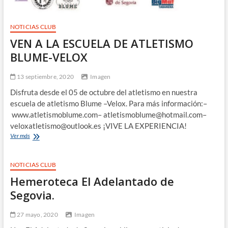
NOTICIAS CLUB
VEN A LA ESCUELA DE ATLETISMO
BLUME-VELOX
13 septiembre, 2020
Imagen
Disfruta desde el 05 de octubre del atletismo en nuestra
escuela de atletismo Blume –Velox. Para más información:–
www.atletismoblume.com– atletismoblume@hotmail.com–
veloxatletismo@outlook.es ¡VIVE LA EXPERIENCIA!
VEN
Ver más
A
LA
ESCUELA
NOTICIAS CLUB
DE
Hemeroteca El Adelantado de
ATLETISMO
BLUME-
Segovia.
VELOX
27 mayo, 2020
Imagen