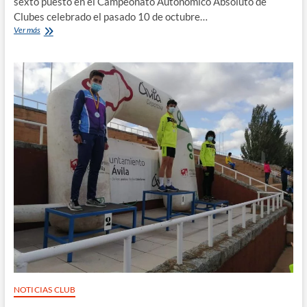
sexto puesto en el Campeonato Autonómico Absoluto de
Clubes celebrado el pasado 10 de octubre…
EL
Ver más
C.A.J.BLUME
CONSIGUE
EL
SEXTO
PUESTO
EN
EL
CAMPEONATO
AUTONÓMICO
ABSOLUTO
DE
CLUBES
NOTICIAS CLUB