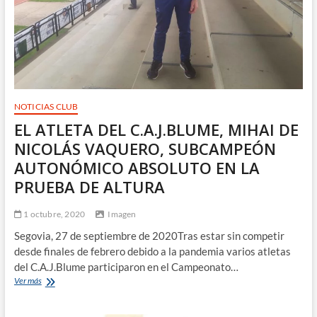
EL
CAMPEONATO
DE
ESPAÑA
SUB16
NOTICIAS CLUB
EL ATLETA DEL C.A.J.BLUME, MIHAI DE
NICOLÁS VAQUERO, SUBCAMPEÓN
AUTONÓMICO ABSOLUTO EN LA
PRUEBA DE ALTURA
1 octubre, 2020
Imagen
Segovia, 27 de septiembre de 2020Tras estar sin competir
desde finales de febrero debido a la pandemia varios atletas
del C.A.J.Blume participaron en el Campeonato…
EL
Ver más
ATLETA
DEL