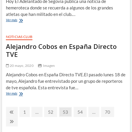
Hoy El Adelantado de Segovia publica una noticia de
hemeroteca donde se recuerda a algunos de los grandes
atletas que han militado en el club.…
Hemeroteca
Ver más
El
Adelantado
de
NOTICIAS CLUB
Segovia.
Alejandro Cobos en España Directo
TVE
20 mayo, 2020
Imagen
Alejandro Cobos en España Directo TVE.El pasado lunes 18 de
mayo, Alejandro fue entrevistado por un grupo de reporteros
de tve española. Esta entrevista fue…
Alejandro
Ver más
Cobos
en
Paginación
España
Página
Página
Página
Página
Página
Página
1
…
52
53
54
…
70
Directo
anterior
de
TVE
Página
siguiente
entradas