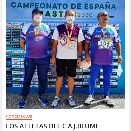
JOSE
LUIS
MAYO
CALVO,
NOVENO
EN
EL
CAMPEONATO
DE
ESPAÑA
SUB16
NOTICIAS CLUB
LOS ATLETAS DEL C.A.J.BLUME