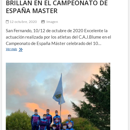
BRILLAN EN EL CAMPEONATO DE
ESPAÑA MASTER
12 octubre, 2020
Imagen
San Fernando, 10/12 de octubre de 2020 Excelente la
actuación realizada por los atletas del C.A.J.Blume en el
Campeonato de España Máster celebrado del 10…
LOS
Ver más
ATLETAS
DEL
C.A.J.BLUME
BRILLAN
EN
EL
CAMPEONATO
DE
ESPAÑA
MASTER